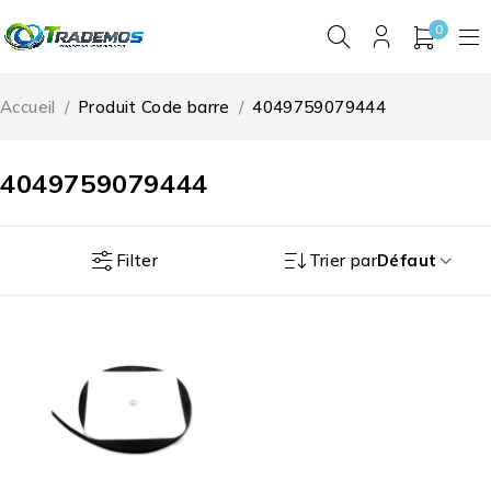
0
Accueil
/
Produit Code barre
/
4049759079444
4049759079444
Filter
Trier par
Défaut