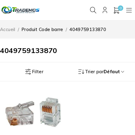
0
Accueil
/
Produit Code barre
/
4049759133870
4049759133870
Filter
Trier par
Défaut