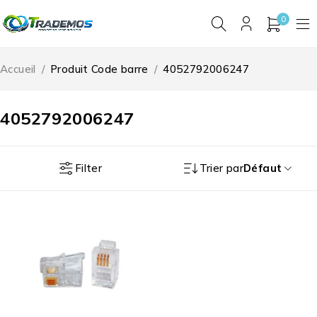
0
Accueil
/
Produit Code barre
/
4052792006247
4052792006247
Filter
Trier par
Défaut