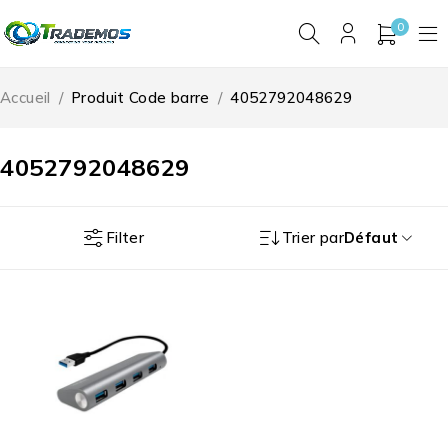
0
Accueil
/
Produit Code barre
/
4052792048629
4052792048629
Filter
Trier par
Défaut