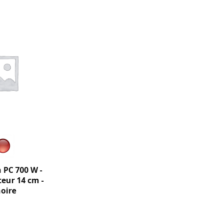
 PC 700 W -
teur 14 cm -
noire