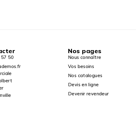
acter
Nos pages
 57 50
Nous connaître
ademos.fr
Vos besoins
rciale
Nos catalogues
olbert
Devis en ligne
er
Devenir revendeur
ville