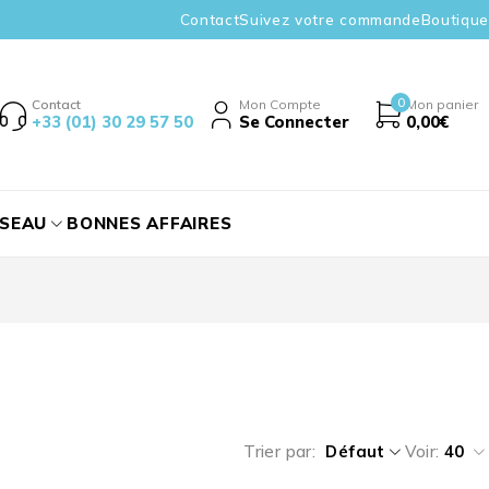
Contact
Suivez votre commande
Boutique
0
Contact
Mon Compte
Mon panier
+33 (01) 30 29 57 50
Se Connecter
0,00
€
ÉSEAU
BONNES AFFAIRES
Trier par
Défaut
Voir:
40