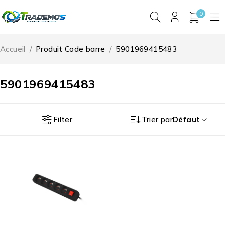
0
Accueil
/
Produit Code barre
/
5901969415483
5901969415483
Filter
Trier par
Défaut