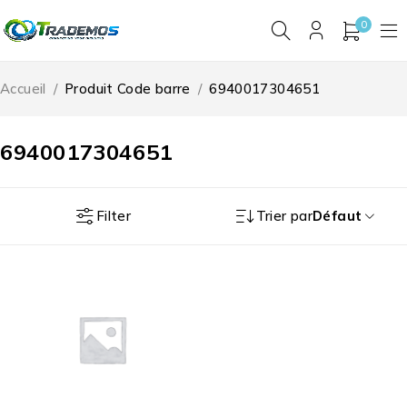
0
Accueil
/
Produit Code barre
/
6940017304651
6940017304651
Filter
Trier par
Défaut