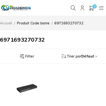
0
Accueil
/
Produit Code barre
/
6971693270732
6971693270732
Filter
Trier par
Défaut