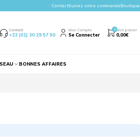
Contact
Suivez votre commande
Boutique
0
Contact
Mon Compte
Mon panier
+33 (01) 30 29 57 50
Se Connecter
0,00
€
ÉSEAU
BONNES AFFAIRES