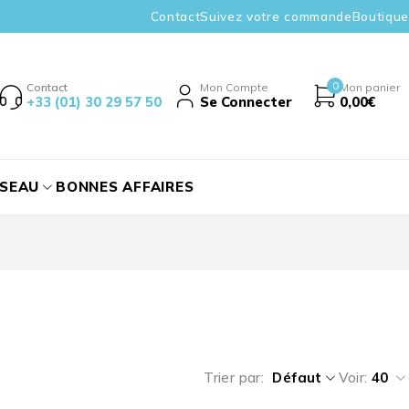
Contact
Suivez votre commande
Boutique
0
Contact
Mon Compte
Mon panier
+33 (01) 30 29 57 50
Se Connecter
0,00
€
ÉSEAU
BONNES AFFAIRES
Trier par
Défaut
Voir:
40