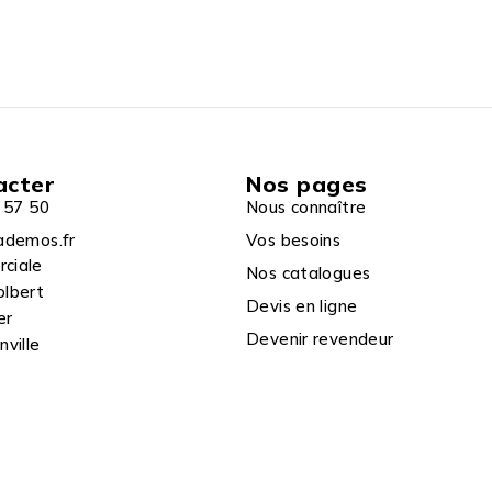
acter
Nos pages
 57 50
Nous connaître
ademos.fr
Vos besoins
rciale
Nos catalogues
olbert
Devis en ligne
er
Devenir revendeur
ville