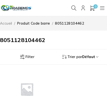
0
Accueil
/
Produit Code barre
/
8051128104462
8051128104462
Filter
Trier par
Défaut