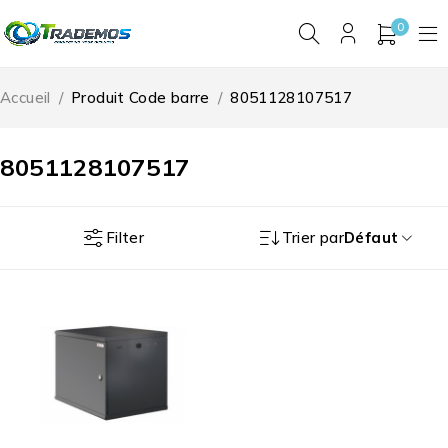
0
Accueil
/
Produit Code barre
/
8051128107517
8051128107517
Filter
Trier par
Défaut