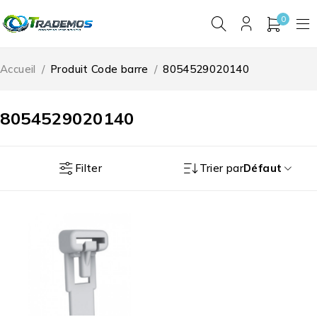
0
Accueil
/
Produit Code barre
/
8054529020140
8054529020140
Filter
Trier par
Défaut