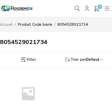
0
Accueil
/
Produit Code barre
/
8054529021734
8054529021734
Filter
Trier par
Défaut