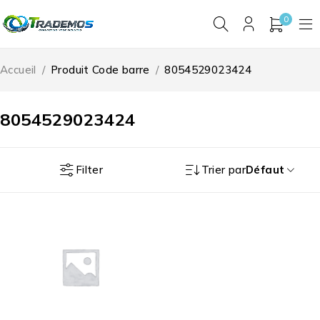
0
Accueil
/
Produit Code barre
/
8054529023424
8054529023424
Filter
Trier par
Défaut