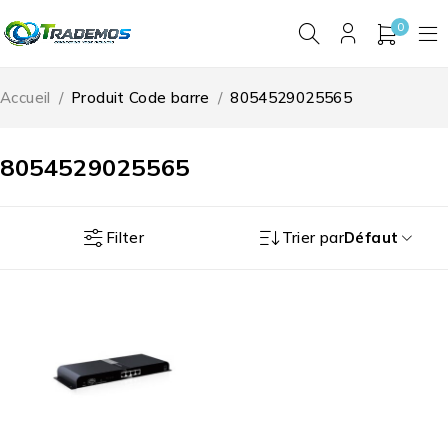
0
Accueil
/
Produit Code barre
/
8054529025565
8054529025565
Filter
Trier par
Défaut