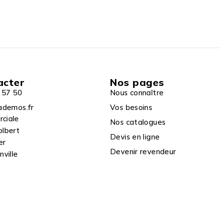
acter
Nos pages
 57 50
Nous connaître
ademos.fr
Vos besoins
rciale
Nos catalogues
olbert
Devis en ligne
er
Devenir revendeur
ville