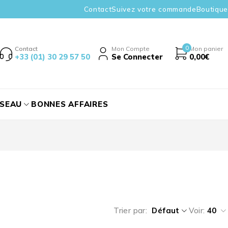
Contact
Suivez votre commande
Boutique
0
Contact
Mon Compte
Mon panier
+33 (01) 30 29 57 50
Se Connecter
0,00
€
ÉSEAU
BONNES AFFAIRES
Trier par
Défaut
Voir:
40