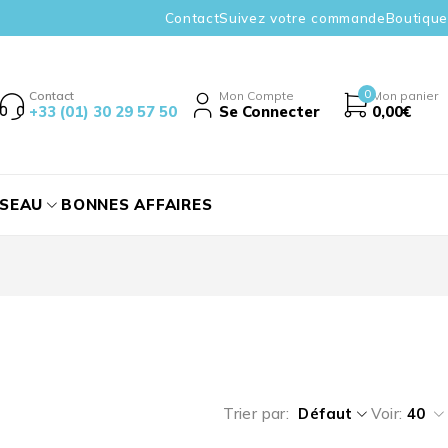
Contact
Suivez votre commande
Boutique
0
Contact
Mon Compte
Mon panier
+33 (01) 30 29 57 50
Se Connecter
0,00
€
ÉSEAU
BONNES AFFAIRES
Trier par
Défaut
Voir:
40