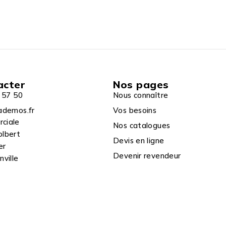
acter
Nos pages
 57 50
Nous connaître
ademos.fr
Vos besoins
rciale
Nos catalogues
olbert
Devis en ligne
er
Devenir revendeur
ville