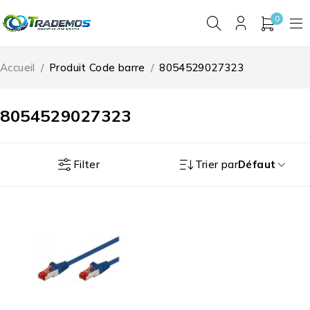
0
Accueil
/
Produit Code barre
/
8054529027323
8054529027323
Filter
Trier par
Défaut