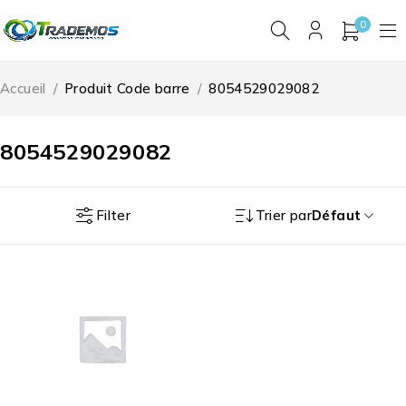
0
Accueil
/
Produit Code barre
/
8054529029082
8054529029082
Filter
Trier par
Défaut