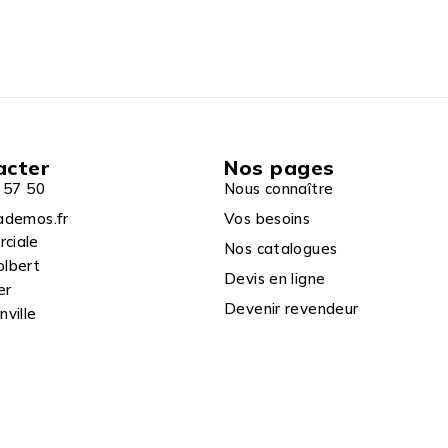
acter
Nos pages
 57 50
Nous connaître
ademos.fr
Vos besoins
rciale
Nos catalogues
olbert
Devis en ligne
er
Devenir revendeur
ville