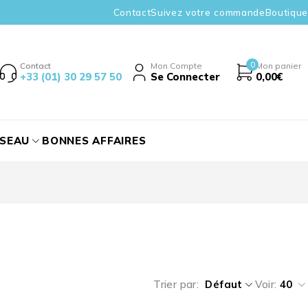
Contact
Suivez votre commande
Boutique
0
Contact
Mon Compte
Mon panier
+33 (01) 30 29 57 50
Se Connecter
0,00
€
ÉSEAU
BONNES AFFAIRES
Trier par
Défaut
Voir:
40