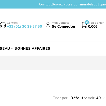
Contact
Suivez votre commande
Boutique
0
Contact
Mon Compte
Mon panier
+33 (01) 30 29 57 50
Se Connecter
0,00
€
ÉSEAU
BONNES AFFAIRES
Trier par
Défaut
Voir:
40