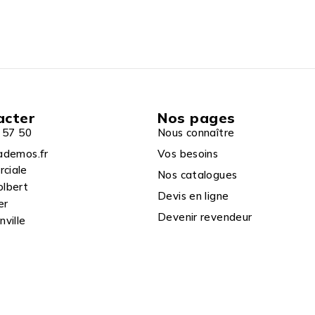
acter
Nos pages
 57 50
Nous connaître
ademos.fr
Vos besoins
rciale
Nos catalogues
olbert
Devis en ligne
er
Devenir revendeur
ville