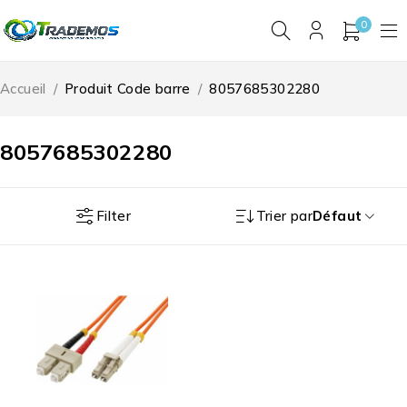
0
Accueil
/
Produit Code barre
/
8057685302280
8057685302280
Filter
Trier par
Défaut