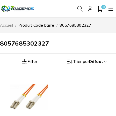
0
Accueil
/
Produit Code barre
/
8057685302327
8057685302327
Filter
Trier par
Défaut