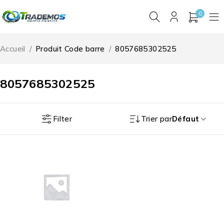
0
Accueil
/
Produit Code barre
/
8057685302525
8057685302525
Filter
Trier par
Défaut