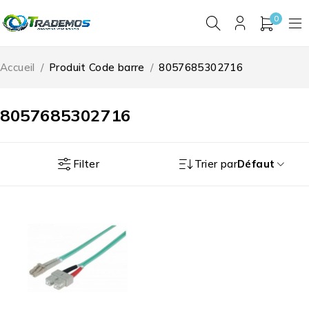
0
Accueil
/
Produit Code barre
/
8057685302716
8057685302716
Filter
Trier par
Défaut