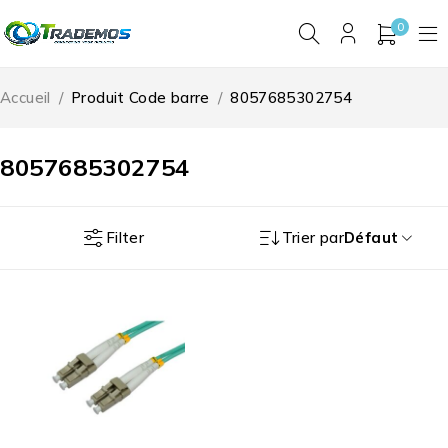
0
Accueil
/
Produit Code barre
/
8057685302754
8057685302754
Filter
Trier par
Défaut