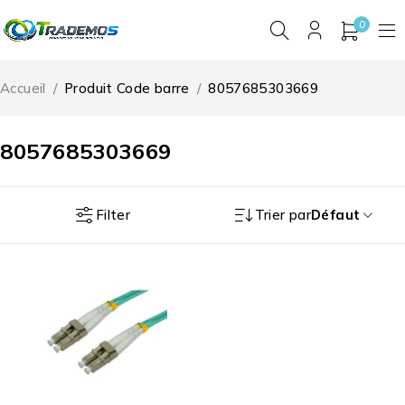
0
Accueil
/
Produit Code barre
/
8057685303669
8057685303669
Filter
Trier par
Défaut