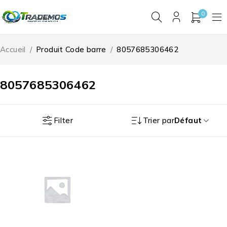
0
Accueil
/
Produit Code barre
/
8057685306462
8057685306462
Filter
Trier par
Défaut