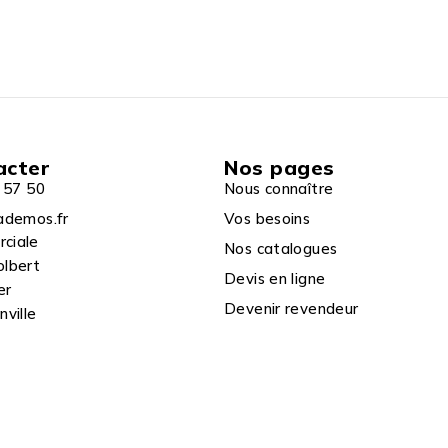
acter
Nos pages
 57 50
Nous connaître
ademos.fr
Vos besoins
rciale
Nos catalogues
olbert
Devis en ligne
er
Devenir revendeur
ville