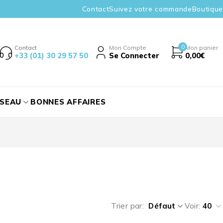
Contact
Suivez votre commande
Boutique
0
Contact
Mon Compte
Mon panier
+33 (01) 30 29 57 50
Se Connecter
0,00
€
ÉSEAU
BONNES AFFAIRES
Trier par
Défaut
Voir:
40