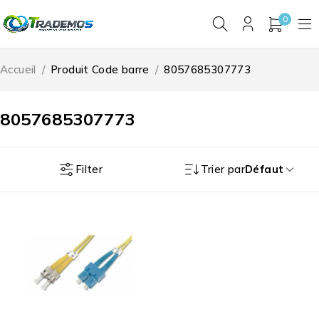
0
Accueil
/
Produit Code barre
/
8057685307773
8057685307773
Filter
Trier par
Défaut