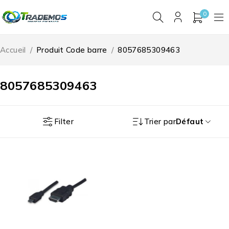
0
Accueil
/
Produit Code barre
/
8057685309463
8057685309463
Filter
Trier par
Défaut