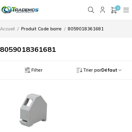
0
Accueil
/
Produit Code barre
/
8059018361681
8059018361681
Filter
Trier par
Défaut