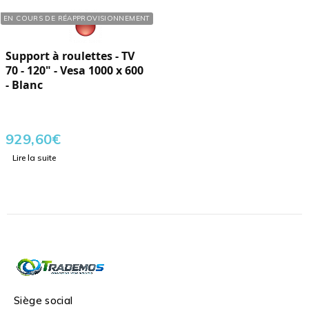
Réf. : 627485
EN COURS DE RÉAPPROVISIONNEMENT
Support à roulettes - TV
70 - 120" - Vesa 1000 x 600
- Blanc
929,60
€
Lire la suite
Siège social