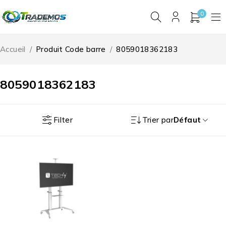
0
Accueil
/
Produit Code barre
/
8059018362183
8059018362183
Filter
Trier par
Défaut