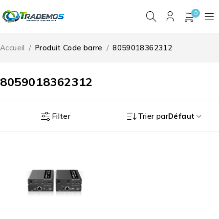
0
Accueil
/
Produit Code barre
/
8059018362312
8059018362312
Filter
Trier par
Défaut