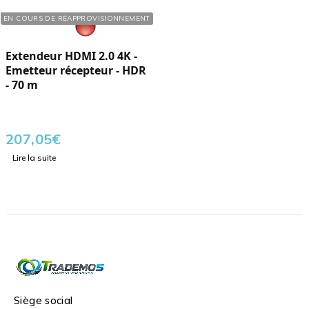
Réf. : 625346
EN COURS DE RÉAPPROVISIONNEMENT
Extendeur HDMI 2.0 4K -
Emetteur récepteur - HDR
- 70 m
207,05
€
Lire la suite
Siège social