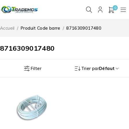
0
Accueil
/
Produit Code barre
/
8716309017480
8716309017480
Filter
Trier par
Défaut