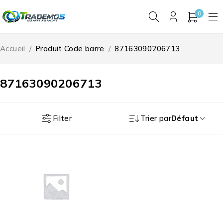
0
Accueil
/
Produit Code barre
/
87163090206713
87163090206713
Filter
Trier par
Défaut