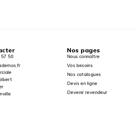
acter
Nos pages
 57 50
Nous connaître
ademos.fr
Vos besoins
rciale
Nos catalogues
olbert
Devis en ligne
er
Devenir revendeur
ville