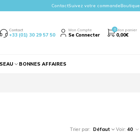
Contact
Suivez votre commande
Boutique
0
Contact
Mon Compte
Mon panier
+33 (01) 30 29 57 50
Se Connecter
0,00
€
ÉSEAU
BONNES AFFAIRES
Trier par
Défaut
Voir:
40