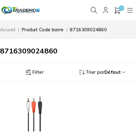
0
Accueil
/
Produit Code barre
/
8716309024860
8716309024860
Filter
Trier par
Défaut