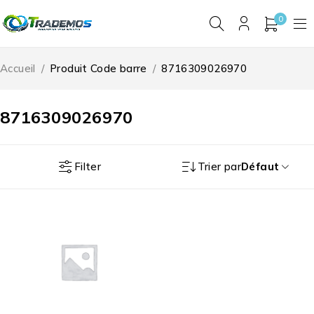
0
Accueil
/
Produit Code barre
/
8716309026970
8716309026970
Filter
Trier par
Défaut