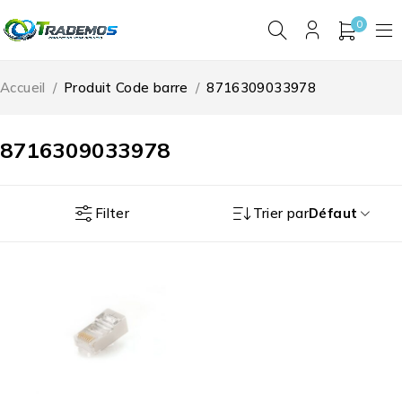
0
Accueil
/
Produit Code barre
/
8716309033978
8716309033978
Filter
Trier par
Défaut