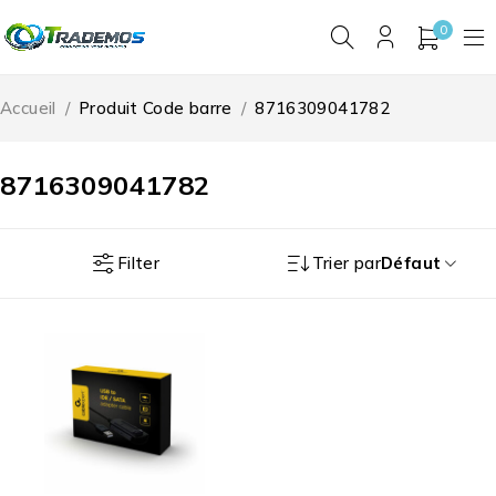
0
Accueil
/
Produit Code barre
/
8716309041782
8716309041782
Filter
Trier par
Défaut