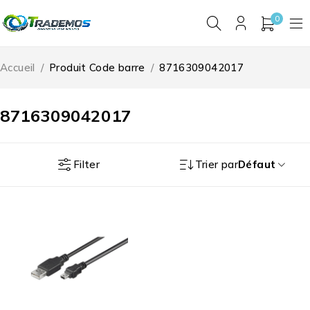
0
Accueil
/
Produit Code barre
/
8716309042017
8716309042017
Filter
Trier par
Défaut