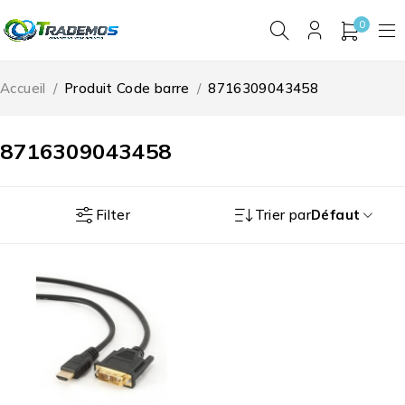
0
Accueil
/
Produit Code barre
/
8716309043458
8716309043458
Filter
Trier par
Défaut