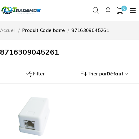
0
Accueil
/
Produit Code barre
/
8716309045261
8716309045261
Filter
Trier par
Défaut