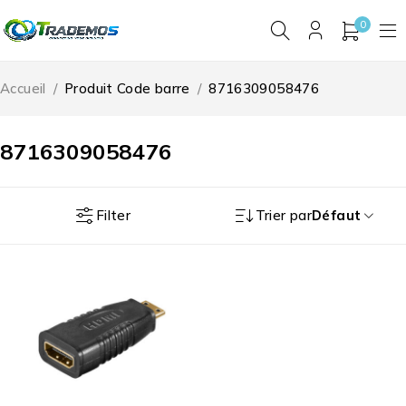
0
Accueil
/
Produit Code barre
/
8716309058476
8716309058476
Filter
Trier par
Défaut