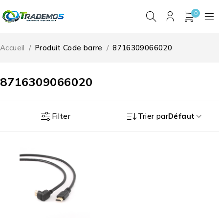
0
Accueil
/
Produit Code barre
/
8716309066020
8716309066020
Filter
Trier par
Défaut