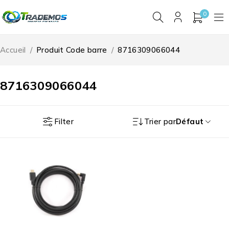
0
Accueil
/
Produit Code barre
/
8716309066044
8716309066044
Filter
Trier par
Défaut