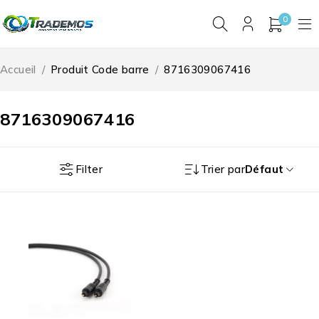
0
Accueil
/
Produit Code barre
/
8716309067416
8716309067416
Filter
Trier par
Défaut