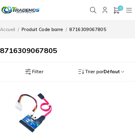
0
Accueil
/
Produit Code barre
/
8716309067805
8716309067805
Filter
Trier par
Défaut